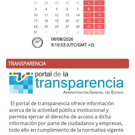
27
28
29
30
31
1
2
3
4
5
6
7
8
9
10
11
12
13
14
15
16
17
18
19
20
21
22
23
24
25
26
27
28
29
30
31
1
2
3
4
5
6
08/08/2026
9:
10
:54
(UTC/GMT +2)
TRANSPARENCIA
El portal de transparencia ofrece información
acerca de la actividad pública institucional y
permite ejercer el derecho de acceso a dicha
información por parte de ciudadanos y empresas,
todo ello en cumplimiento de la normativa vigente